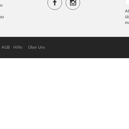
en
Ab
 zu
üb
me
AGB
Hilfe
Über Uns