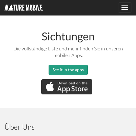
Toggl
navig
Sichtungen
Die vollständige Liste und mehr finden Sie in unseren
mobilen Apps.
See it in the apps
Über Uns