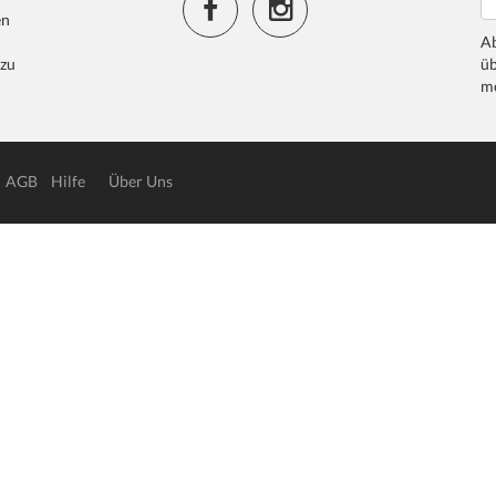
en
Ab
 zu
üb
me
AGB
Hilfe
Über Uns