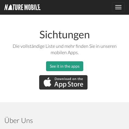
Toggl
navig
Sichtungen
Die vollständige Liste und mehr finden Sie in unseren
mobilen Apps.
See it in the apps
Über Uns