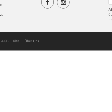
en
Ab
 zu
üb
me
AGB
Hilfe
Über Uns