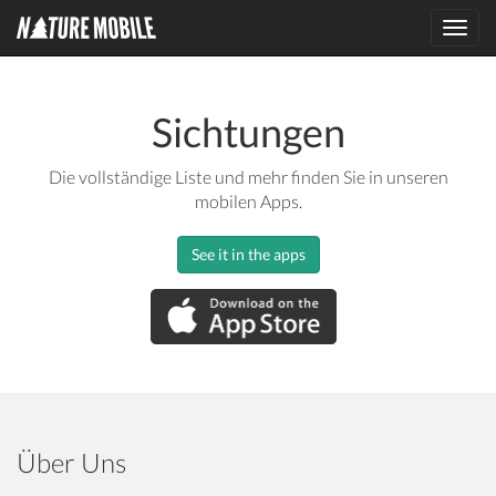
Toggl
navig
Sichtungen
Die vollständige Liste und mehr finden Sie in unseren
mobilen Apps.
See it in the apps
Über Uns