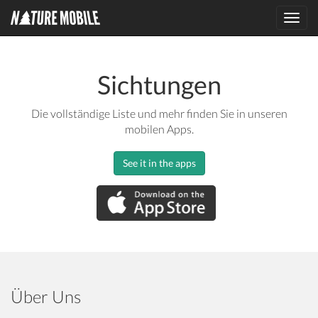
Toggl
navig
Sichtungen
Die vollständige Liste und mehr finden Sie in unseren
mobilen Apps.
See it in the apps
Über Uns