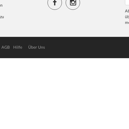
en
Ab
 zu
üb
me
AGB
Hilfe
Über Uns