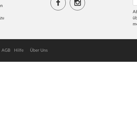
en
Ab
 zu
üb
me
AGB
Hilfe
Über Uns