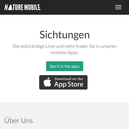
Toggl
navig
Sichtungen
Die vollständige Liste und mehr finden Sie in unseren
mobilen Apps.
See it in the apps
Über Uns