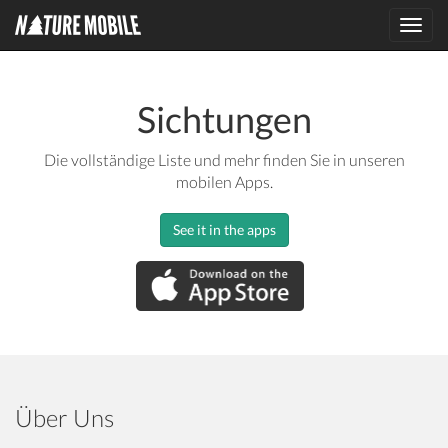
Toggl
navig
Sichtungen
Die vollständige Liste und mehr finden Sie in unseren
mobilen Apps.
See it in the apps
Über Uns