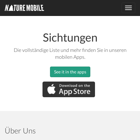
Toggl
navig
Sichtungen
Die vollständige Liste und mehr finden Sie in unseren
mobilen Apps.
See it in the apps
Über Uns