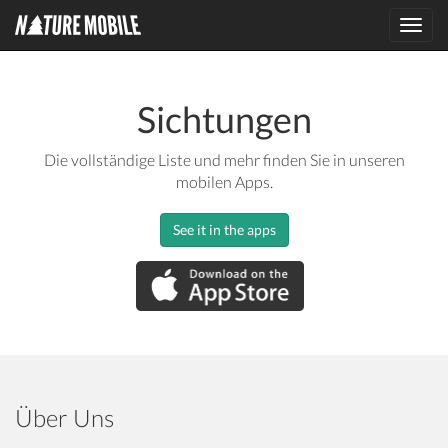
Toggl
navig
Sichtungen
Die vollständige Liste und mehr finden Sie in unseren
mobilen Apps.
See it in the apps
Über Uns