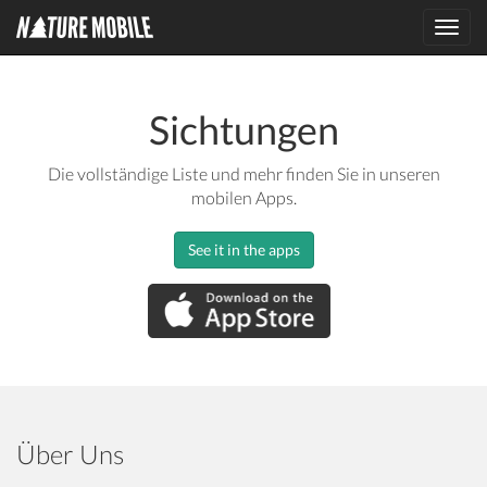
Toggl
navig
Sichtungen
Die vollständige Liste und mehr finden Sie in unseren
mobilen Apps.
See it in the apps
Über Uns