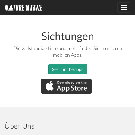
Toggl
navig
Sichtungen
Die vollständige Liste und mehr finden Sie in unseren
mobilen Apps.
See it in the apps
Über Uns