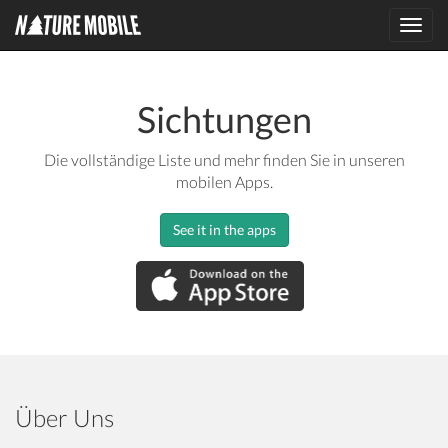
Toggl
navig
Sichtungen
Die vollständige Liste und mehr finden Sie in unseren
mobilen Apps.
See it in the apps
Über Uns