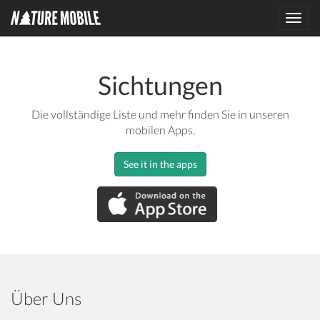
Toggl
navig
Sichtungen
Die vollständige Liste und mehr finden Sie in unseren
mobilen Apps.
See it in the apps
Über Uns