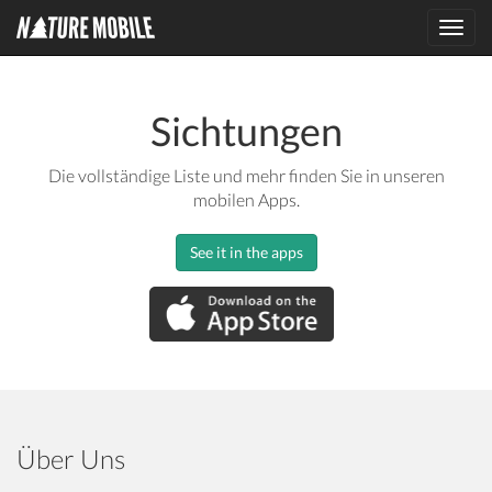
Toggl
navig
Sichtungen
Die vollständige Liste und mehr finden Sie in unseren
mobilen Apps.
See it in the apps
Über Uns