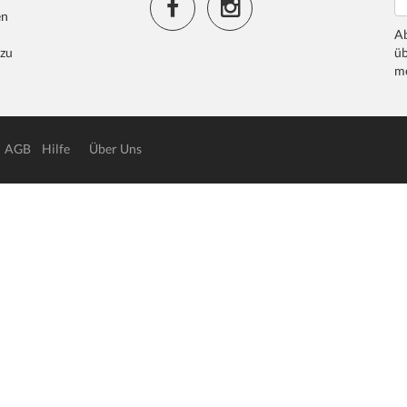
en
Ab
 zu
üb
me
AGB
Hilfe
Über Uns