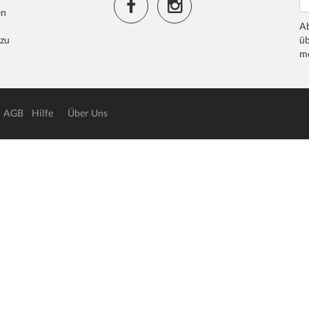
en
Ab
 zu
üb
me
AGB
Hilfe
Über Uns