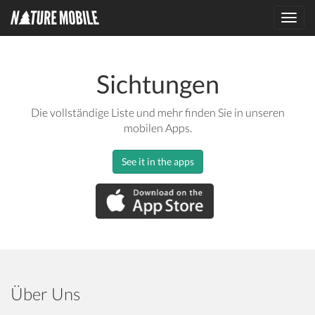
Toggl
navig
Sichtungen
Die vollständige Liste und mehr finden Sie in unseren
mobilen Apps.
See it in the apps
Über Uns