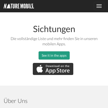
Toggl
navig
Sichtungen
Die vollständige Liste und mehr finden Sie in unseren
mobilen Apps.
See it in the apps
Über Uns