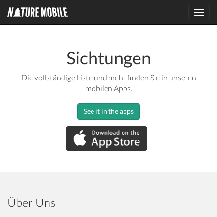
Toggl
navig
Sichtungen
Die vollständige Liste und mehr finden Sie in unseren
mobilen Apps.
See it in the apps
Über Uns