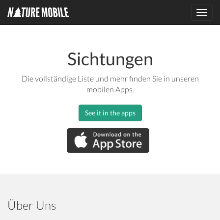
Toggl
navig
Sichtungen
Die vollständige Liste und mehr finden Sie in unseren
mobilen Apps.
See it in the apps
Über Uns