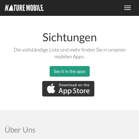
Toggl
navig
Sichtungen
Die vollständige Liste und mehr finden Sie in unseren
mobilen Apps.
See it in the apps
Über Uns