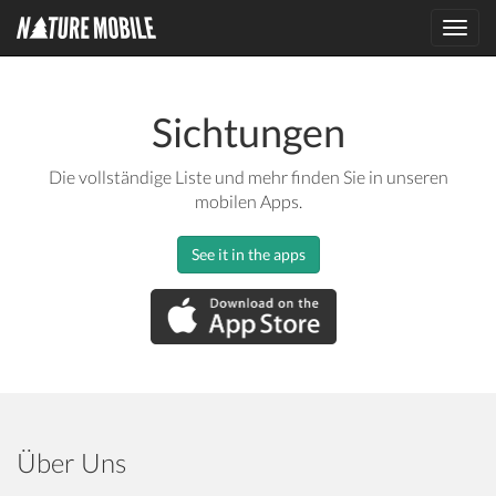
Toggl
navig
Sichtungen
Die vollständige Liste und mehr finden Sie in unseren
mobilen Apps.
See it in the apps
Über Uns