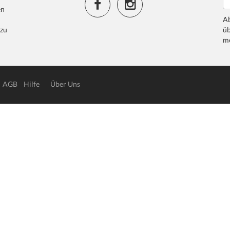
en
Ab
 zu
üb
me
AGB
Hilfe
Über Uns