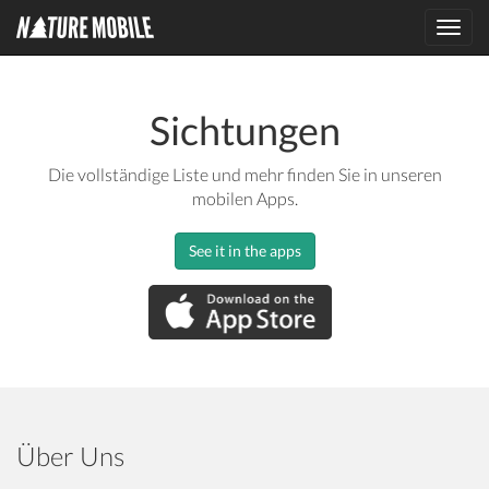
Toggl
navig
Sichtungen
Die vollständige Liste und mehr finden Sie in unseren
mobilen Apps.
See it in the apps
Über Uns