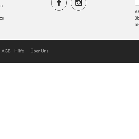
en
Ab
 zu
üb
me
AGB
Hilfe
Über Uns