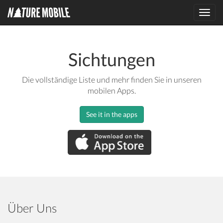
Toggl
navig
Sichtungen
Die vollständige Liste und mehr finden Sie in unseren
mobilen Apps.
See it in the apps
Über Uns