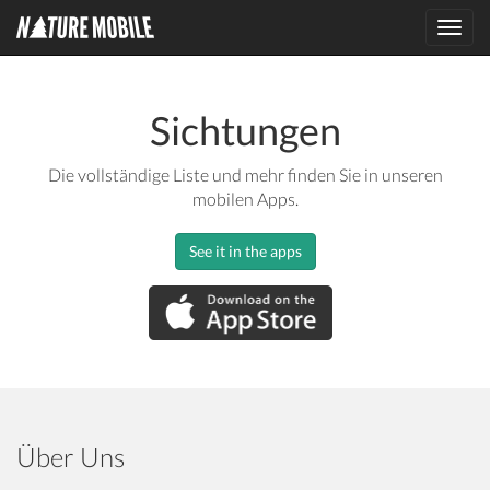
Toggl
navig
Sichtungen
Die vollständige Liste und mehr finden Sie in unseren
mobilen Apps.
See it in the apps
Über Uns