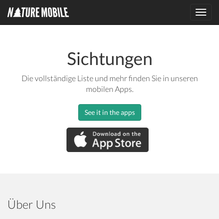
Toggl
navig
Sichtungen
Die vollständige Liste und mehr finden Sie in unseren
mobilen Apps.
See it in the apps
Über Uns