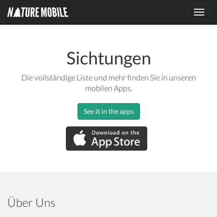
Toggl
navig
Sichtungen
Die vollständige Liste und mehr finden Sie in unseren
mobilen Apps.
See it in the apps
Über Uns