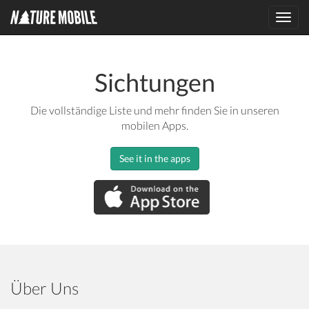
Toggl
navig
Sichtungen
Die vollständige Liste und mehr finden Sie in unseren
mobilen Apps.
See it in the apps
Über Uns