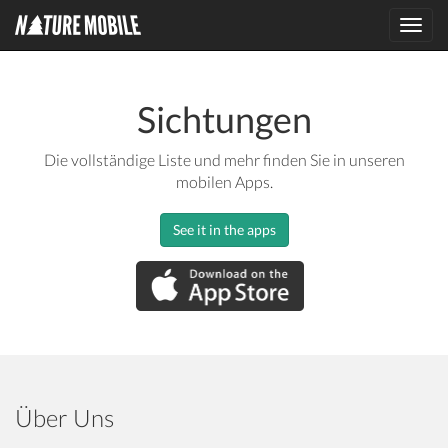
Toggl
navig
Sichtungen
Die vollständige Liste und mehr finden Sie in unseren
mobilen Apps.
See it in the apps
Über Uns