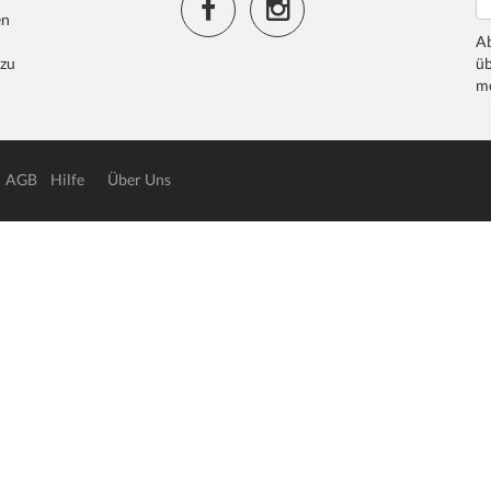
en
Ab
 zu
üb
me
AGB
Hilfe
Über Uns