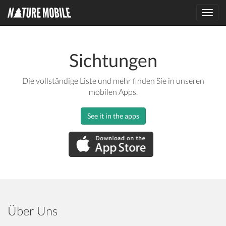
Toggl
navig
Sichtungen
Die vollständige Liste und mehr finden Sie in unseren
mobilen Apps.
See it in the apps
Über Uns