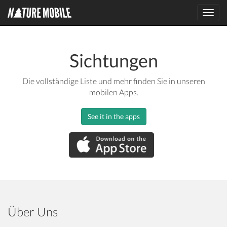
Toggl
navig
Sichtungen
Die vollständige Liste und mehr finden Sie in unseren
mobilen Apps.
See it in the apps
Über Uns