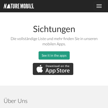
Toggl
navig
Sichtungen
Die vollständige Liste und mehr finden Sie in unseren
mobilen Apps.
See it in the apps
Über Uns