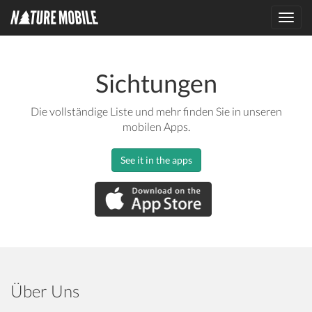
Toggl
navig
Sichtungen
Die vollständige Liste und mehr finden Sie in unseren
mobilen Apps.
See it in the apps
Über Uns