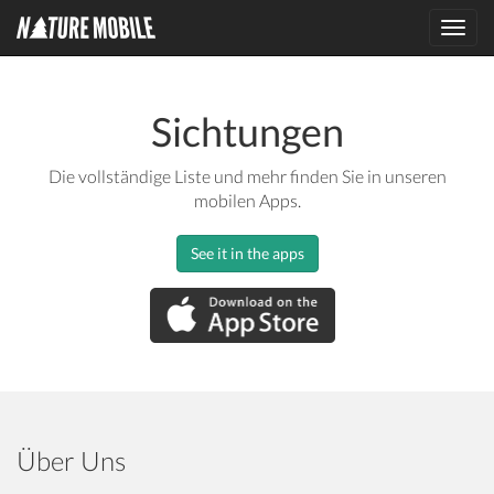
Toggl
navig
Sichtungen
Die vollständige Liste und mehr finden Sie in unseren
mobilen Apps.
See it in the apps
Über Uns