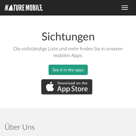
Toggl
navig
Sichtungen
Die vollständige Liste und mehr finden Sie in unseren
mobilen Apps.
See it in the apps
Über Uns