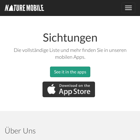
Toggl
navig
Sichtungen
Die vollständige Liste und mehr finden Sie in unseren
mobilen Apps.
See it in the apps
Über Uns