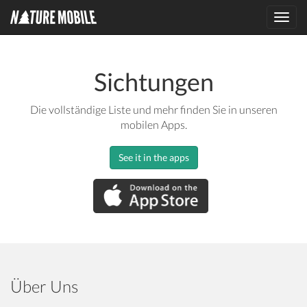
Toggl
navig
Sichtungen
Die vollständige Liste und mehr finden Sie in unseren
mobilen Apps.
See it in the apps
Über Uns