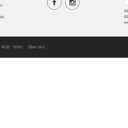
en
Ab
 zu
üb
me
AGB
Hilfe
Über Uns