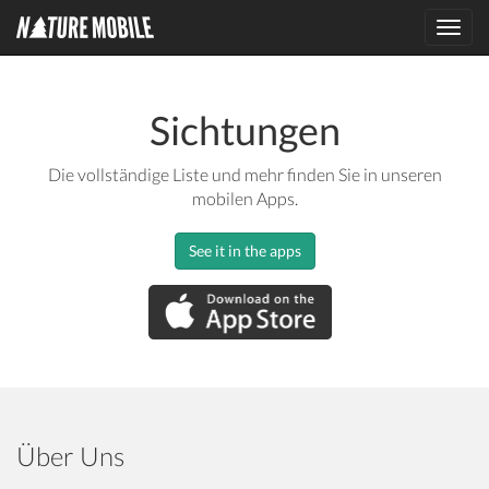
Toggl
navig
Sichtungen
Die vollständige Liste und mehr finden Sie in unseren
mobilen Apps.
See it in the apps
Über Uns