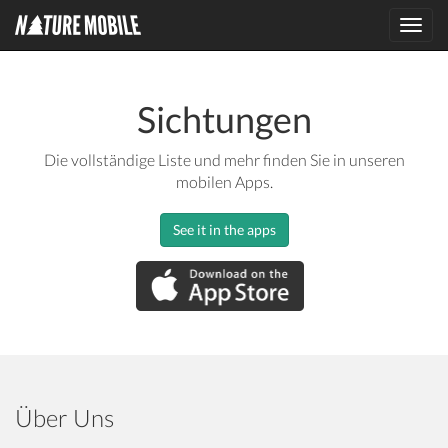
Toggl
navig
Sichtungen
Die vollständige Liste und mehr finden Sie in unseren
mobilen Apps.
See it in the apps
Über Uns