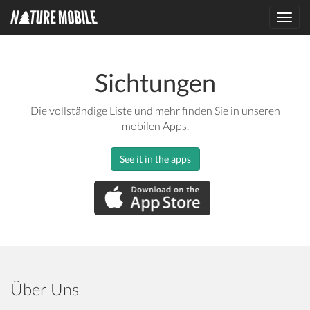
Toggl
navig
Sichtungen
Die vollständige Liste und mehr finden Sie in unseren
mobilen Apps.
See it in the apps
Über Uns