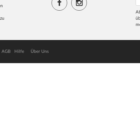
en
Ab
 zu
üb
me
AGB
Hilfe
Über Uns