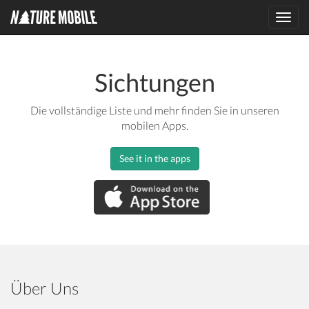
Toggl
navig
Sichtungen
Die vollständige Liste und mehr finden Sie in unseren
mobilen Apps.
See it in the apps
Über Uns